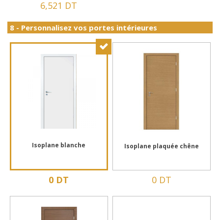
6,521 DT
8 - Personnalisez vos portes intérieures
Isoplane blanche
Isoplane plaquée chêne
0 DT
0 DT