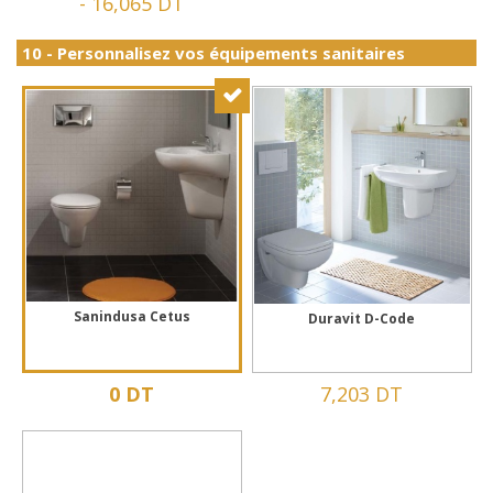
-
16,065 DT
10 - Personnalisez vos équipements sanitaires
Sanindusa Cetus
Duravit D-Code
0 DT
7,203 DT