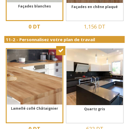
Façades blanches
Façades en chêne plaqué
0 DT
1,156 DT
11-2 - Personnalisez votre plan de travail
Lamellé collé Châtaignier
Quartz gris
0 DT
622 DT