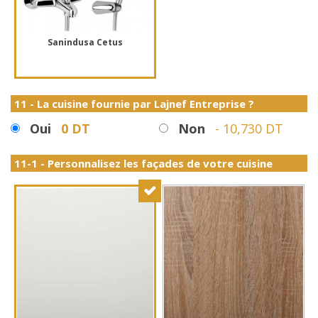
Sanindusa Cetus
11 - La cuisine fournie par Lajnef Entreprise ?
Oui
0 DT
Non
-
10,730 DT
11-1 - Personnalisez les façades de votre cuisine