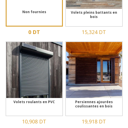
Non fournies
Volets pleins battants en
bois
0 DT
15,324 DT
Volets roulants en PVC
Persiennes ajourées
coulissantes en bois
10,908 DT
19,918 DT