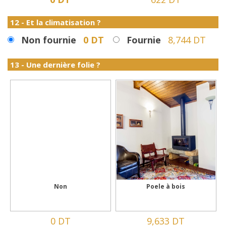
12 - Et la climatisation ?
Non fournie
0 DT
Fournie
8,744 DT
13 - Une dernière folie ?
Non
Poele à bois
0 DT
9,633 DT