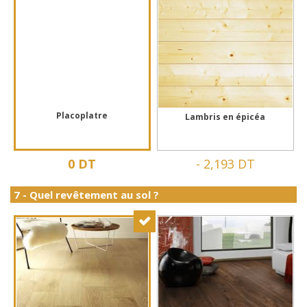
Placoplatre
Lambris en épicéa
0 DT
-
2,193 DT
7 - Quel revêtement au sol ?