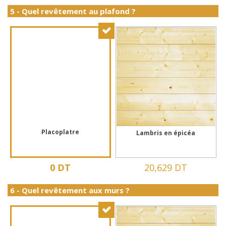
5 - Quel revêtement au plafond ?
Placoplatre
Lambris en épicéa
0 DT
20,629 DT
6 - Quel revêtement aux murs ?