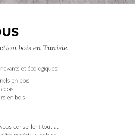
OUS
uction bois en Tunisie.
novants et écologiques:
iels en bois
n bois
rs en bois
vous conseillent tout au
allier matériaux nobles,