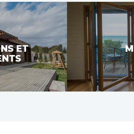
NS ET
M
ENTS